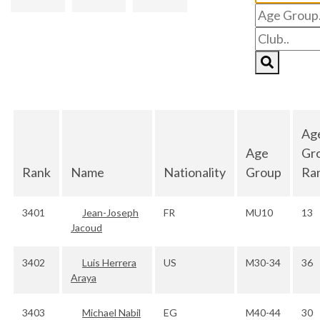
Ag
Age
Gr
Rank
Name
Nationality
Group
Ra
3401
Jean-Joseph
FR
MU10
13
Jacoud
3402
Luis Herrera
US
M30-34
36
Araya
3403
Michael Nabil
EG
M40-44
30