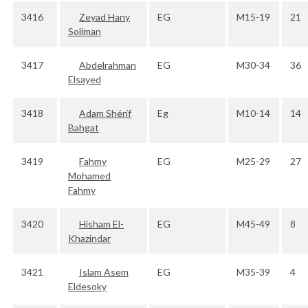
3416
Zeyad Hany
EG
M15-19
21
Soliman
3417
Abdelrahman
EG
M30-34
36
Elsayed
3418
Adam Shérif
Eg
M10-14
14
Bahgat
3419
Fahmy
EG
M25-29
27
Mohamed
Fahmy
3420
Hisham El-
EG
M45-49
8
Khazindar
3421
Islam Asem
EG
M35-39
4
Eldesoky