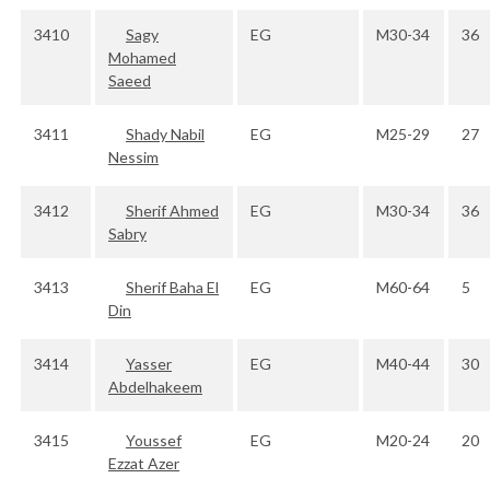
3410
Sagy
EG
M30-34
36
Mohamed
Saeed
3411
Shady Nabil
EG
M25-29
27
Nessim
3412
Sherif Ahmed
EG
M30-34
36
Sabry
3413
Sherif Baha El
EG
M60-64
5
Din
3414
Yasser
EG
M40-44
30
Abdelhakeem
3415
Youssef
EG
M20-24
20
Ezzat Azer