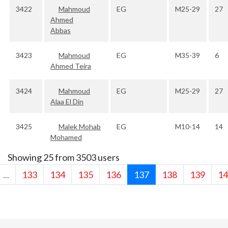
3422
Mahmoud
EG
M25-29
27
Ahmed
Abbas
3423
Mahmoud
EG
M35-39
6
Ahmed Teira
3424
Mahmoud
EG
M25-29
27
Alaa El Din
3425
Malek Mohab
EG
M10-14
14
Mohamed
Showing 25 from 3503 users
...
133
134
135
136
137
138
139
14