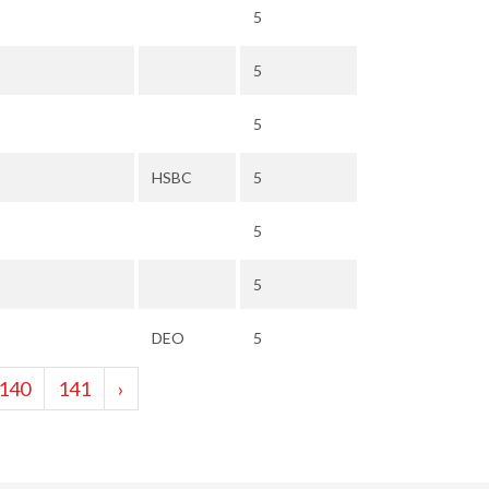
5
5
5
HSBC
5
5
5
DEO
5
140
141
›